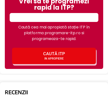
Vrei sa te programezi
rapid la ITP?
Caută cea mai apropiată stație ITP în
platforma programare-itp.ro si
programeaza-te rapid.
CAUTĂ ITP
IN APROPIERE
RECENZII