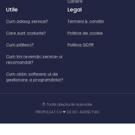
Cariere
Utile
Legal
Cum adaug service?
Termeni & condiții
Care sunt costurile?
Politica de cookie
Cum plătesc?
Politica GDPR
Cum îmi revendic service-ul
recomandat?
Cum obțin software-ul de
gestionare a programărilor?
© Toate drepturile rezervate.
PROPULSAT CU ❤ DE GC-AGENCY.RO