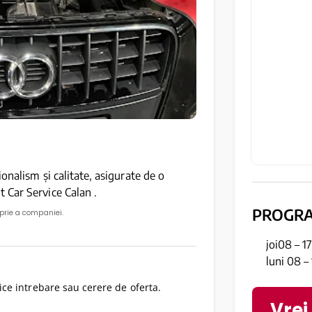
onalism și calitate, asigurate de o
 Car Service Calan .
PROGR
oprie a companiei.
joi08 – 1
luni 08 –
ce intrebare sau cerere de oferta.
Vrei