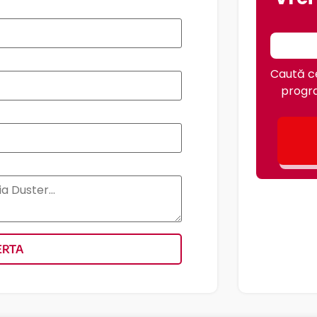
Caută ce
progra
ERTA