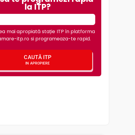
la ITP?
a mai apropiată stație ITP în platforma
mare-itp.ro si programeaza-te rapid.
CAUTĂ ITP
IN APROPIERE