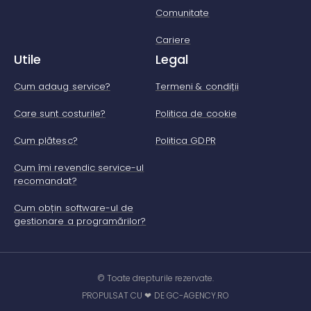
Comunitate
Cariere
Utile
Legal
Cum adaug service?
Termeni & condiții
Care sunt costurile?
Politica de cookie
Cum plătesc?
Politica GDPR
Cum îmi revendic service-ul
recomandat?
Cum obțin software-ul de
gestionare a programărilor?
© Toate drepturile rezervate.
PROPULSAT CU ❤ DE GC-AGENCY.RO