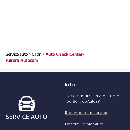
Service auto
>
Călan
>
Auto Check Center-
Aurora Autocom
Info
De ce apare service-ul meu
pe ServiceAuto??
Recomand un service
Despre ServiceAuto