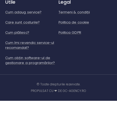
Utile
Legal
Cum adaug service?
Termeni & condiții
Care sunt costurile?
Politica de cookie
Cum plătesc?
Politica GDPR
Cum îmi revendic service-ul
recomandat?
Cum obțin software-ul de
gestionare a programărilor?
© Toate drepturile rezervate.
PROPULSAT CU ❤ DE GC-AGENCY.RO