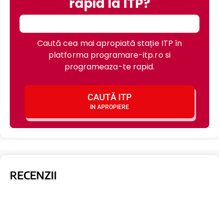
rapid la ITP?
Caută cea mai apropiată stație ITP în
platforma programare-itp.ro si
programeaza-te rapid.
CAUTĂ ITP
IN APROPIERE
RECENZII