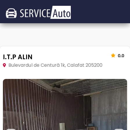
I.T.P ALIN
0.0
Bulevardul de Centură 1k, Calafat 205200