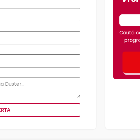
Caută ce
progra
ERTA