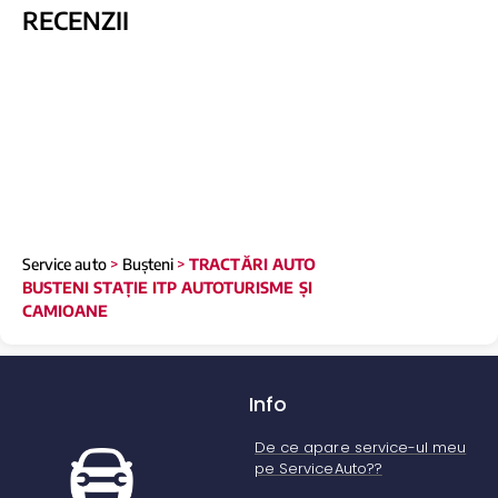
RECENZII
Service auto
>
Bușteni
>
TRACTĂRI AUTO
BUSTENI STAȚIE ITP AUTOTURISME ȘI
CAMIOANE
Info
De ce apare service-ul meu
pe ServiceAuto??