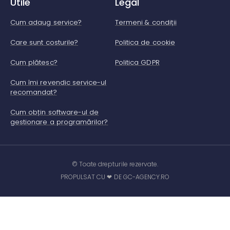
Utile
Legal
Cum adaug service?
Termeni & condiții
Care sunt costurile?
Politica de cookie
Cum plătesc?
Politica GDPR
Cum îmi revendic service-ul
recomandat?
Cum obțin software-ul de
gestionare a programărilor?
© Toate drepturile rezervate.
PROPULSAT CU ❤ DE GC-AGENCY.RO