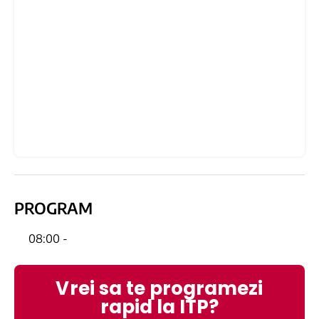
PROGRAM
08:00 -
Vrei sa te programezi
rapid la ITP?