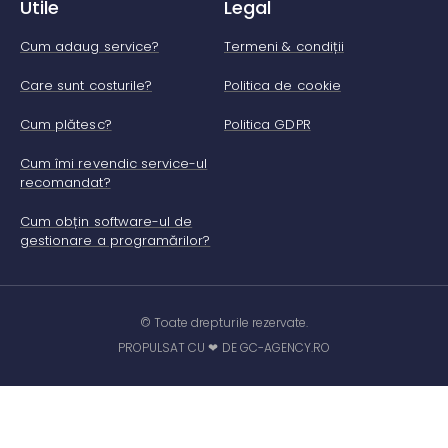
Utile
Legal
Cum adaug service?
Termeni & condiții
Care sunt costurile?
Politica de cookie
Cum plătesc?
Politica GDPR
Cum îmi revendic service-ul
recomandat?
Cum obțin software-ul de
gestionare a programărilor?
© Toate drepturile rezervate.
PROPULSAT CU ❤ DE GC-AGENCY.RO