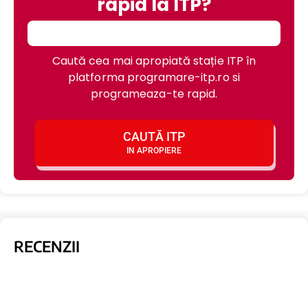
rapid la ITP?
Caută cea mai apropiată stație ITP în
platforma programare-itp.ro si
programeaza-te rapid.
CAUTĂ ITP
IN APROPIERE
RECENZII