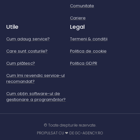
Comunitate
Cariere
Utile
Legal
Cum adaug service?
Termeni & condiții
Care sunt costurile?
Politica de cookie
Cum plătesc?
Politica GDPR
Cum îmi revendic service-ul
recomandat?
Cum obțin software-ul de
gestionare a programărilor?
© Toate drepturile rezervate.
PROPULSAT CU ❤ DE GC-AGENCY.RO