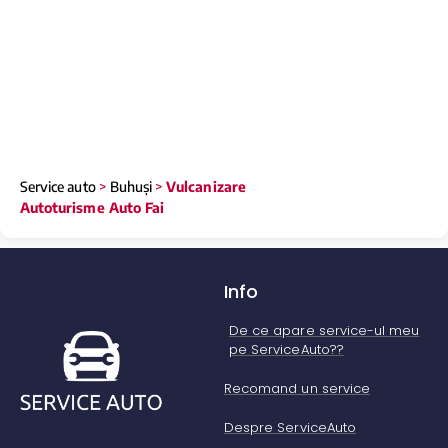
Service auto
>
Buhuși
>
Vulcanizare
Autoturisme Auto Fai
Info
De ce apare service-ul meu
pe ServiceAuto??
Recomand un service
Despre ServiceAuto