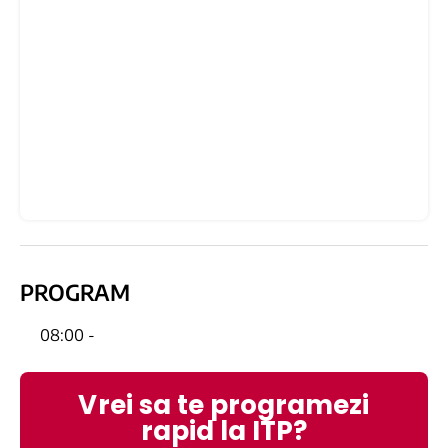
PROGRAM
08:00 -
Vrei sa te programezi
rapid la ITP?