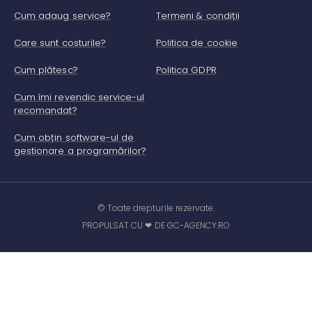
Cum adaug service?
Termeni & condiții
Care sunt costurile?
Politica de cookie
Cum plătesc?
Politica GDPR
Cum îmi revendic service-ul
recomandat?
Cum obțin software-ul de
gestionare a programărilor?
© Toate drepturile rezervate.
PROPULSAT CU ❤ DE GC-AGENCY.RO