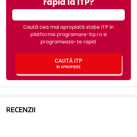
rapid la ITP?
Caută cea mai apropiată stație ITP în
platforma programare-itp.ro si
programeaza-te rapid.
CAUTĂ ITP
IN APROPIERE
RECENZII