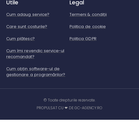
Utile
Legal
Cum adaug service?
Termeni & condiții
Care sunt costurile?
Politica de cookie
Cum plătesc?
Politica GDPR
Cum îmi revendic service-ul
recomandat?
Cum obțin software-ul de
gestionare a programărilor?
© Toate drepturile rezervate.
PROPULSAT CU ❤ DE GC-AGENCY.RO