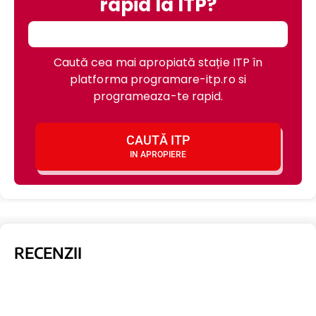
rapid la ITP?
Caută cea mai apropiată stație ITP în
platforma programare-itp.ro si
programeaza-te rapid.
CAUTĂ ITP
IN APROPIERE
RECENZII