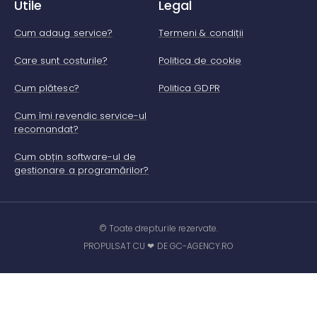
Utile
Legal
Cum adaug service?
Termeni & condiții
Care sunt costurile?
Politica de cookie
Cum plătesc?
Politica GDPR
Cum îmi revendic service-ul
recomandat?
Cum obțin software-ul de
gestionare a programărilor?
© Toate drepturile rezervate.
PROPULSAT CU ❤ DE GC-AGENCY.RO