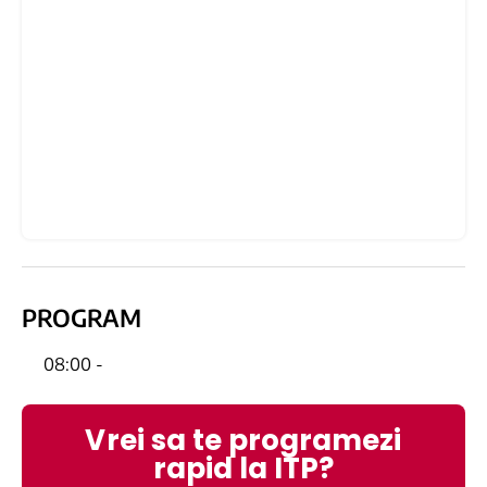
PROGRAM
08:00 -
Vrei sa te programezi
rapid la ITP?