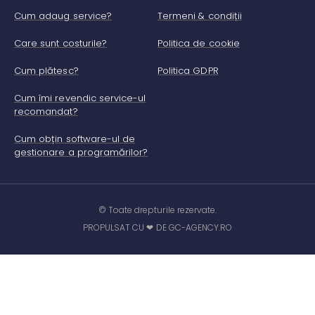
Cum adaug service?
Termeni & condiții
Care sunt costurile?
Politica de cookie
Cum plătesc?
Politica GDPR
Cum îmi revendic service-ul
recomandat?
Cum obțin software-ul de
gestionare a programărilor?
© Toate drepturile rezervate.
PROPULSAT CU ❤ DE GC-AGENCY.RO