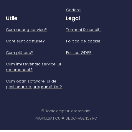
Cariere
Utile
Legal
Cum adaug service?
Termeni & condiții
Care sunt costurile?
Politica de cookie
Cum plătesc?
Politica GDPR
Cum îmi revendic service-ul
recomandat?
Cum obțin software-ul de
gestionare a programărilor?
© Toate drepturile rezervate.
PROPULSAT CU ❤ DE GC-AGENCY.RO