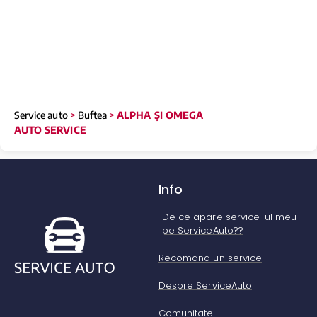
Service auto
>
Buftea
>
ALPHA ŞI OMEGA
AUTO SERVICE
Info
De ce apare service-ul meu
pe ServiceAuto??
Recomand un service
Despre ServiceAuto
Comunitate