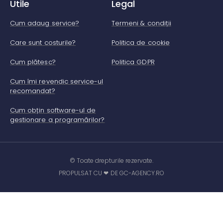
Utile
Legal
Cum adaug service?
Termeni & condiții
Care sunt costurile?
Politica de cookie
Cum plătesc?
Politica GDPR
Cum îmi revendic service-ul
recomandat?
Cum obțin software-ul de
gestionare a programărilor?
© Toate drepturile rezervate.
PROPULSAT CU ❤ DE GC-AGENCY.RO