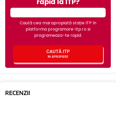
rapid la ITP?
Caută cea mai apropiată stație ITP în
platforma programare-itp.ro si
programeaza-te rapid.
CAUTĂ ITP
IN APROPIERE
RECENZII