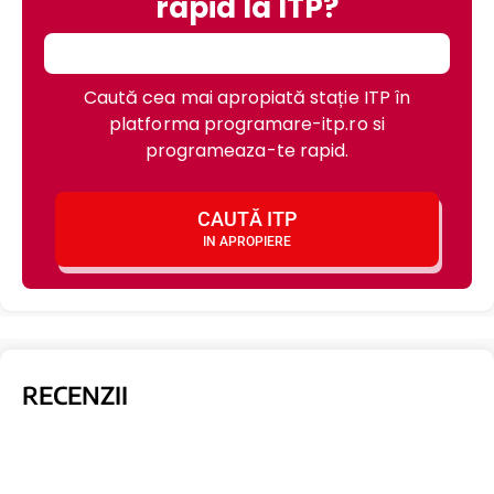
rapid la ITP?
Caută cea mai apropiată stație ITP în
platforma programare-itp.ro si
programeaza-te rapid.
CAUTĂ ITP
IN APROPIERE
RECENZII