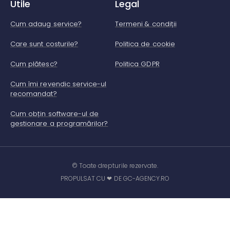
Utile
Legal
Cum adaug service?
Termeni & condiții
Care sunt costurile?
Politica de cookie
Cum plătesc?
Politica GDPR
Cum îmi revendic service-ul
recomandat?
Cum obțin software-ul de
gestionare a programărilor?
© Toate drepturile rezervate.
PROPULSAT CU ❤ DE GC-AGENCY.RO