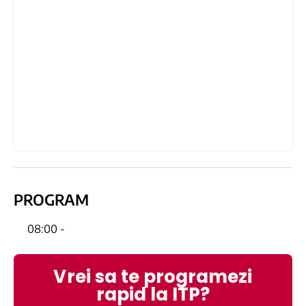
PROGRAM
08:00 -
Vrei sa te programezi
rapid la ITP?