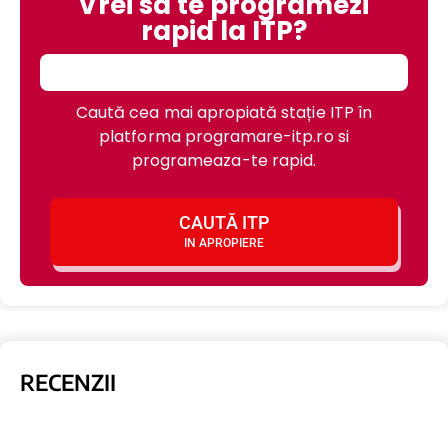
Vrei sa te programezi
rapid la ITP?
Caută cea mai apropiată stație ITP în
platforma programare-itp.ro si
programeaza-te rapid.
CAUTĂ ITP
IN APROPIERE
RECENZII