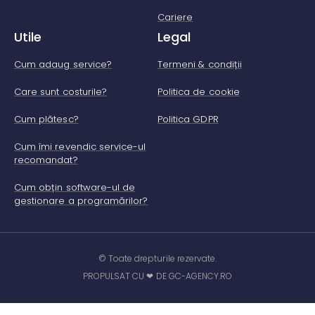
Cariere
Utile
Legal
Cum adaug service?
Termeni & condiții
Care sunt costurile?
Politica de cookie
Cum plătesc?
Politica GDPR
Cum îmi revendic service-ul
recomandat?
Cum obțin software-ul de
gestionare a programărilor?
© Toate drepturile rezervate.
PROPULSAT CU ❤ DE GC-AGENCY.RO