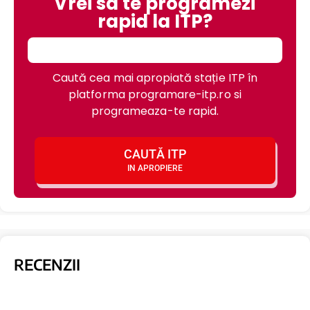
Vrei sa te programezi
rapid la ITP?
Caută cea mai apropiată stație ITP în
platforma programare-itp.ro si
programeaza-te rapid.
CAUTĂ ITP
IN APROPIERE
RECENZII