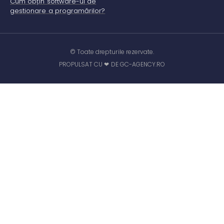
Cum obțin software-ul de
gestionare a programărilor?
© Toate drepturile rezervate.
PROPULSAT CU ❤ DE GC-AGENCY.RO