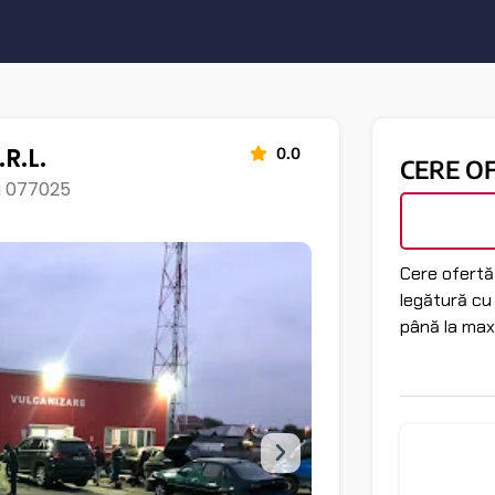
R.L.
0.0
CERE O
ru 077025
Cere ofertă 
legătură cu
până la max