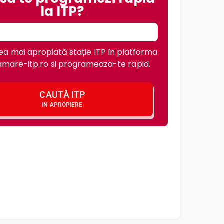
la ITP?
a mai apropiată stație ITP în platforma
mare-itp.ro si programeaza-te rapid.
CAUTĂ ITP
IN APROPIERE