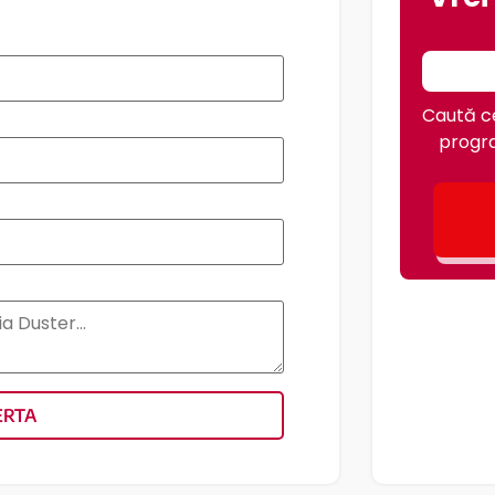
Caută ce
progra
ERTA