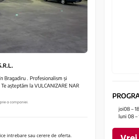
.R.L.
Bragadiru . Profesionalism și
tă. Te așteptăm la VULCANIZARE NAR
PROGR
oprie a companiei.
joi08 – 1
luni 08 –
Vrei
ce intrebare sau cerere de oferta.