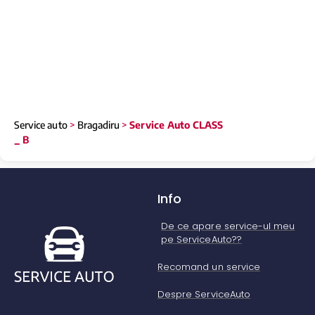
Service auto
>
Bragadiru
>
Service Auto CLASS
_ B
Info
De ce apare service-ul meu
pe ServiceAuto??
Recomand un service
Despre ServiceAuto