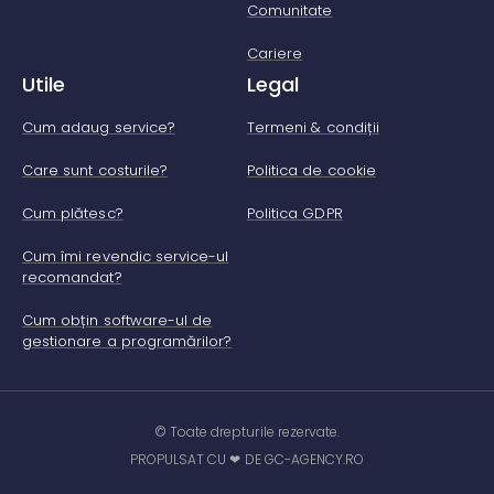
Comunitate
Cariere
Utile
Legal
Cum adaug service?
Termeni & condiții
Care sunt costurile?
Politica de cookie
Cum plătesc?
Politica GDPR
Cum îmi revendic service-ul
recomandat?
Cum obțin software-ul de
gestionare a programărilor?
© Toate drepturile rezervate.
PROPULSAT CU ❤ DE GC-AGENCY.RO