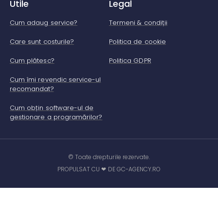
Utile
Legal
Cum adaug service?
Termeni & condiții
Care sunt costurile?
Politica de cookie
Cum plătesc?
Politica GDPR
Cum îmi revendic service-ul
recomandat?
Cum obțin software-ul de
gestionare a programărilor?
© Toate drepturile rezervate.
PROPULSAT CU ❤ DE GC-AGENCY.RO