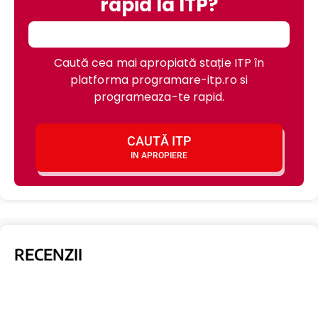
rapid la ITP?
Caută cea mai apropiată stație ITP în
platforma programare-itp.ro si
programeaza-te rapid.
CAUTĂ ITP
IN APROPIERE
RECENZII