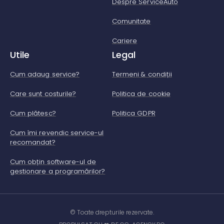
Despre ServiceAuto
Comunitate
Cariere
Utile
Legal
Cum adaug service?
Termeni & condiții
Care sunt costurile?
Politica de cookie
Cum plătesc?
Politica GDPR
Cum îmi revendic service-ul
recomandat?
Cum obțin software-ul de
gestionare a programărilor?
© Toate drepturile rezervate.