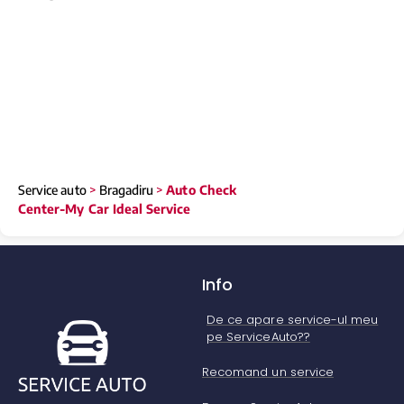
Service auto
>
Bragadiru
>
Auto Check
Center-My Car Ideal Service
Info
De ce apare service-ul meu
pe ServiceAuto??
Recomand un service