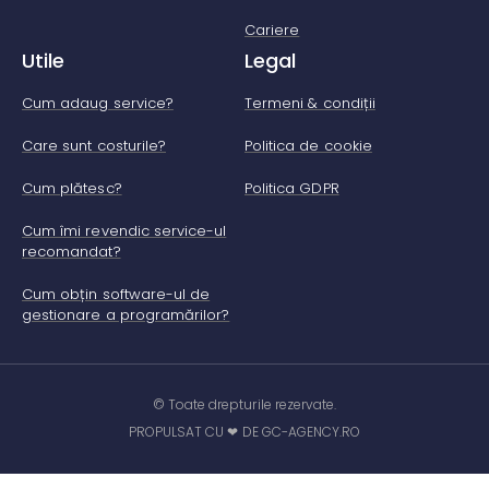
Cariere
Utile
Legal
Cum adaug service?
Termeni & condiții
Care sunt costurile?
Politica de cookie
Cum plătesc?
Politica GDPR
Cum îmi revendic service-ul
recomandat?
Cum obțin software-ul de
gestionare a programărilor?
© Toate drepturile rezervate.
PROPULSAT CU ❤ DE GC-AGENCY.RO