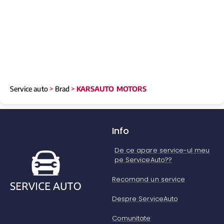
Service auto
>
Brad
>
KARSAUTO MOTORS
Info
De ce apare service-ul meu
pe ServiceAuto??
Recomand un service
Despre ServiceAuto
Comunitate