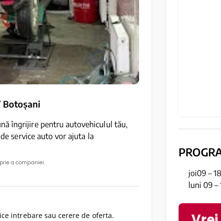
 Botoșani
ă îngrijire pentru autovehiculul tău,
 de service auto vor ajuta la
PROGR
oprie a companiei.
joi09 – 1
luni 09 –
Vrei
ce intrebare sau cerere de oferta.