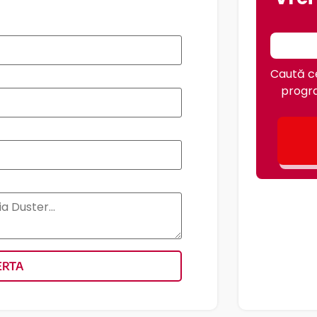
Caută ce
progra
ERTA