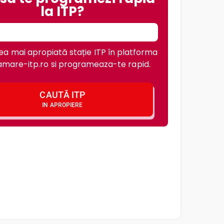
la ITP?
a mai apropiată stație ITP în platforma
mare-itp.ro si programeaza-te rapid.
CAUTĂ ITP
IN APROPIERE