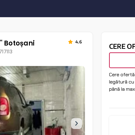
" Botoșani
4.6
CERE O
717113
Cere ofertă 
legătură cu
până la max