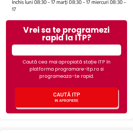
Închis luni 08:30 – 17 marți 08:30 – 17 miercuri 08:30 –
17
Vrei sa te programezi
rapid la ITP?
Caută cea mai apropiată stație ITP în
platforma programare-itp.ro si
programeaza-te rapid.
CAUTĂ ITP
IN APROPIERE