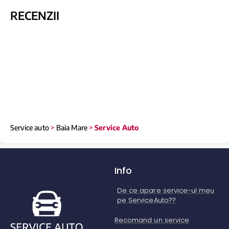
RECENZII
Service auto
>
Baia Mare
>
Service Auto
Info
De ce apare service-ul meu
pe ServiceAuto??
Recomand un service