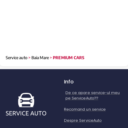
Service auto
>
Baia Mare
>
PREMIUM CARS
Info
De ce apare service-ul meu
pe ServiceAuto??
Recomand un service
Despre ServiceAuto