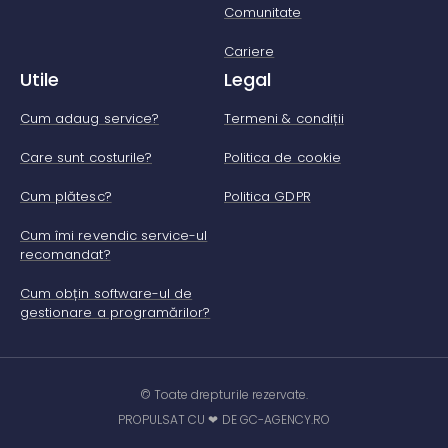
Comunitate
Cariere
Utile
Legal
Cum adaug service?
Termeni & condiții
Care sunt costurile?
Politica de cookie
Cum plătesc?
Politica GDPR
Cum îmi revendic service-ul
recomandat?
Cum obțin software-ul de
gestionare a programărilor?
© Toate drepturile rezervate.
PROPULSAT CU ❤ DE GC-AGENCY.RO