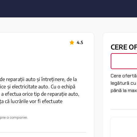
4.5
CERE O
Cere ofertă 
e reparații auto și întreținere, de la
legătură cu
ice și electricitate auto. Cu o echipă
până la max
u a efectua orice tip de reparație auto,
a că lucrările vor fi efectuate
oprie a companiei.