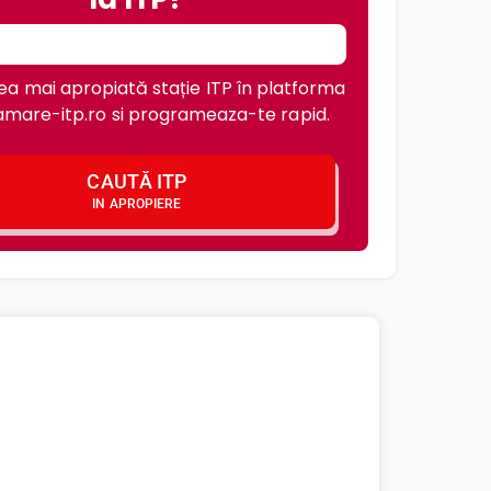
a mai apropiată stație ITP în platforma
mare-itp.ro si programeaza-te rapid.
CAUTĂ ITP
IN APROPIERE