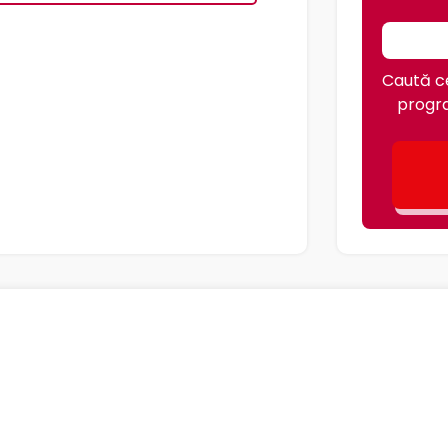
Caută ce
progra