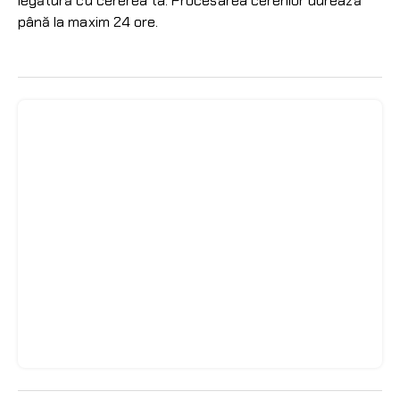
legătură cu cererea ta. Procesarea cererilor durează
până la maxim 24 ore.