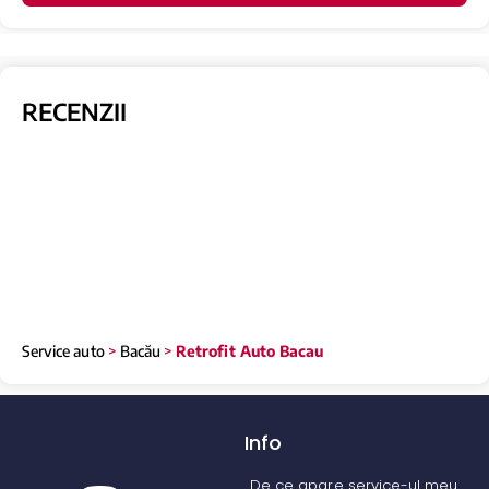
RECENZII
Service auto
>
Bacău
>
Retrofit Auto Bacau
Info
De ce apare service-ul meu