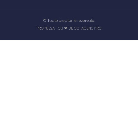
© Toate drepturile rezervate.
PROPULSAT CU ❤ DE GC-AGENCY.RO