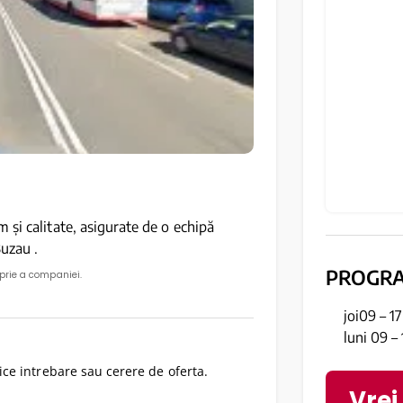
și calitate, asigurate de o echipă
uzau .
PROGR
oprie a companiei.
joi09 – 1
luni 09 –
ce intrebare sau cerere de oferta.
Vrei