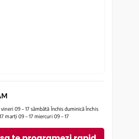
AM
7 vineri 09 – 17 sâmbătă Închis duminică Închis
 17 marți 09 – 17 miercuri 09 – 17
 sa te programezi rapid