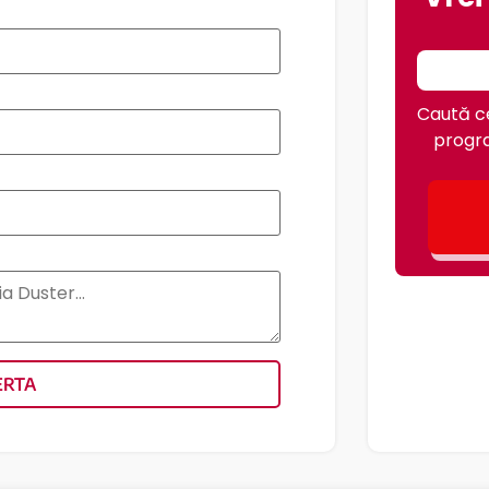
Caută ce
progra
ERTA