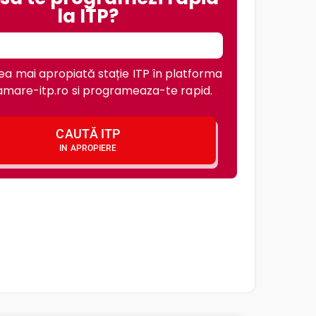
la ITP?
a mai apropiată stație ITP în platforma
mare-itp.ro si programeaza-te rapid.
CAUTĂ ITP
IN APROPIERE