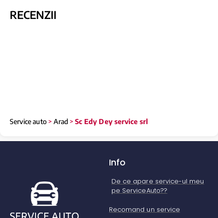
RECENZII
Service auto
>
Arad
>
Sc Edy Dey service srl
Info
De ce apare service-ul meu
pe ServiceAuto??
Recomand un service