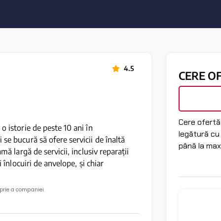
4.5
CERE O
Cere ofertă 
o istorie de peste 10 ani în
legătură cu
se bucură să ofere servicii de înaltă
până la max
mă largă de servicii, inclusiv reparații
i înlocuiri de anvelope, și chiar
oprie a companiei.