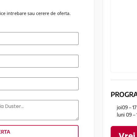
ce intrebare sau cerere de oferta.
PROGR
joi09 – 1
luni 09 –
ERTA
Vrei