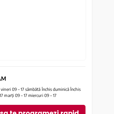
AM
7 vineri 09 – 17 sâmbătă Închis duminică Închis
 17 marți 09 – 17 miercuri 09 – 17
 sa te programezi rapid