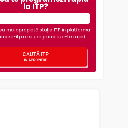
la ITP?
a mai apropiată stație ITP în platforma
mare-itp.ro si programeaza-te rapid.
CAUTĂ ITP
IN APROPIERE