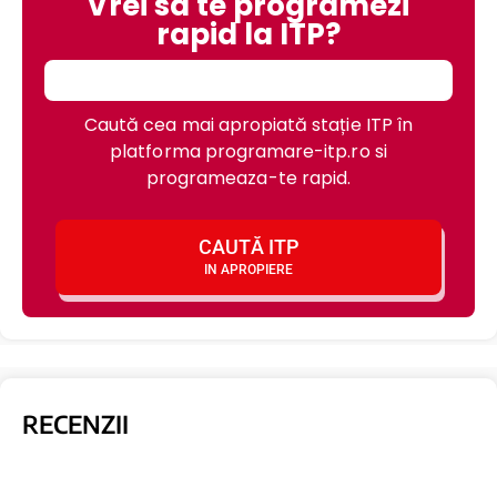
Vrei sa te programezi
rapid la ITP?
Caută cea mai apropiată stație ITP în
platforma programare-itp.ro si
programeaza-te rapid.
CAUTĂ ITP
IN APROPIERE
RECENZII