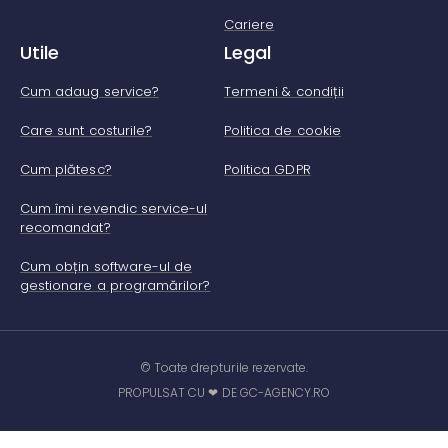
Cariere
Utile
Legal
Cum adaug service?
Termeni & condiții
Care sunt costurile?
Politica de cookie
Cum plătesc?
Politica GDPR
Cum îmi revendic service-ul
recomandat?
Cum obțin software-ul de
gestionare a programărilor?
© Toate drepturile rezervate.
PROPULSAT CU ❤ DE GC-AGENCY.RO