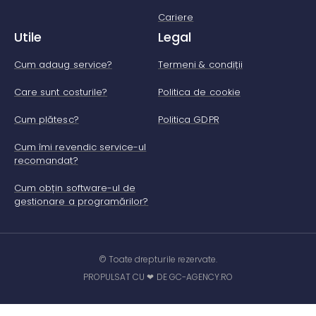
Cariere
Utile
Legal
Cum adaug service?
Termeni & condiții
Care sunt costurile?
Politica de cookie
Cum plătesc?
Politica GDPR
Cum îmi revendic service-ul
recomandat?
Cum obțin software-ul de
gestionare a programărilor?
© Toate drepturile rezervate.
PROPULSAT CU ❤ DE GC-AGENCY.RO