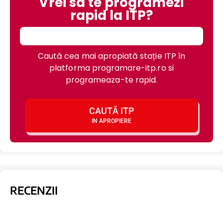
Vrei sa te programezi
rapid la ITP?
Caută cea mai apropiată stație ITP în
platforma programare-itp.ro si
programeaza-te rapid.
CAUTĂ ITP
IN APROPIERE
RECENZII