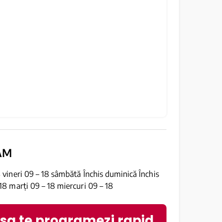
AM
8 vineri 09 – 18 sâmbătă Închis duminică Închis
 18 marți 09 – 18 miercuri 09 – 18
 sa te programezi rapid