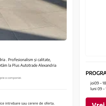
ia . Profesionalism și calitate,
ptăm la Plus Autotrade Alexandria
PROGR
oprie a companiei.
joi09 – 1
luni 09 –
Vrei
ce intrebare sau cerere de oferta.