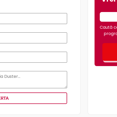
Caută ce
progra
ERTA