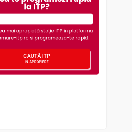
la ITP?
a mai apropiată stație ITP în platforma
mare-itp.ro si programeaza-te rapid.
CAUTĂ ITP
IN APROPIERE