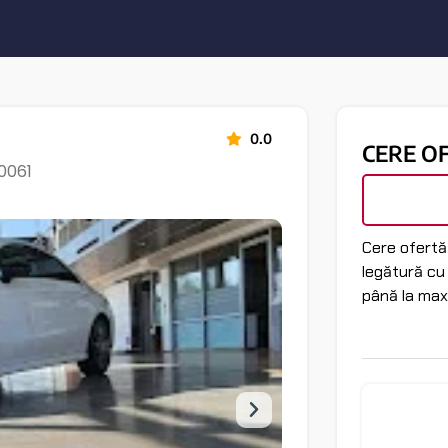
0.0
CERE O
40061
Cere ofertă 
legătură cu
până la max