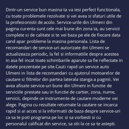
Dintr-un service bun masina ta va iesi perfect functionala,
cu toate problemele rezolvate si vei avea si sfaturi utile de
la profesionistii de acolo. Service-urile din Ulmeni din
pagina curenta sunt cele mai bune din zona ta, au servicii
complete si de calitate si te vei baza pe ele de fiecare data
cand apar probleme la masina personala. Lista de
recomandari de service-uri autorizate din Ulmeni se
actualizeaza periodic, la fel si informatiile despre acestea
in asa fel incat toate schimbarile aparute sa fie reflectate in
datele prezentate pe site.Cauti rapid un service auto
Ulmeni in lista de recomandari cu ajutorul motoarelor de
cautare si filtrelor din partea laterala stanga a paginii. Vei
avea afisate service-uri bune din Ulmeni in functie de
serviciile prestate sau in functie de cartier, zona, nume,
servicii, depinde ce instrumente de cautare moderne vei
alege. Pagina cu rezultate returnate la cautare se incarca
rapid si ai acces si la informatii de baza despre service-uri
ca sa te poti programa pe loc si sa vorbesti si cu
personalul calificat din service, sa stii la ce sa te astepti.