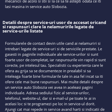
mecanicii de acolo si stii si la ce sa te astepti odata ce iti
lasi masina in service auto Slobozia.
Detalii despre service-uri usor de accesat oricand
si raspunsuri clare la nelamuririle legate de
service-urile listate
Formularele de contact devin utile cand ai nelamuriri si
intrebari legate de service-uri si de serviciile prestate. Le
gasesti in paginile individuale ale service-urilor si sunt
foarte usor de completat, iar raspunsurile vin rapid si sunt
corecte, pe intelesul tau. Specialistii cu experienta care le
ofera au grija sa se documenteze in prealabil si sa
inteleaga foarte bine formularile tale in asa fel incat sa iti
ofere cele mai bune raspunsuri. Mai multe detalii despre
un service auto Slobozia vei avea in aceleasi pagini
individuale. Adresa sediului fizic al service-urilor,
telefonul, website-ul, dar si e-mail-ul pe toate le ai in
acelasi loc si te programezi pe loc in service-ul dorit.
Ajungi cat mai repede in service avand harti si indicatii de