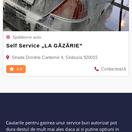
Spălătorie auto
Self Service „LA GĂZĂRIE”
Strada Dimitrie Cantemir 4, Slobozia 920015
Contactează
4.8
Cautarile pentru gasirea unui service bun autorizat pot
dura destul de mult mai ales daca ai si putine optiuni in