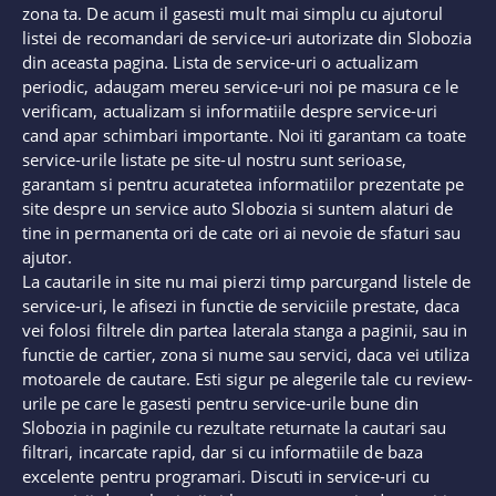
zona ta. De acum il gasesti mult mai simplu cu ajutorul
listei de recomandari de service-uri autorizate din Slobozia
din aceasta pagina. Lista de service-uri o actualizam
periodic, adaugam mereu service-uri noi pe masura ce le
verificam, actualizam si informatiile despre service-uri
cand apar schimbari importante. Noi iti garantam ca toate
service-urile listate pe site-ul nostru sunt serioase,
garantam si pentru acuratetea informatiilor prezentate pe
site despre un service auto Slobozia si suntem alaturi de
tine in permanenta ori de cate ori ai nevoie de sfaturi sau
ajutor.
La cautarile in site nu mai pierzi timp parcurgand listele de
service-uri, le afisezi in functie de serviciile prestate, daca
vei folosi filtrele din partea laterala stanga a paginii, sau in
functie de cartier, zona si nume sau servici, daca vei utiliza
motoarele de cautare. Esti sigur pe alegerile tale cu review-
urile pe care le gasesti pentru service-urile bune din
Slobozia in paginile cu rezultate returnate la cautari sau
filtrari, incarcate rapid, dar si cu informatiile de baza
excelente pentru programari. Discuti in service-uri cu