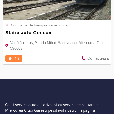
Companie de transport cu autobuzul
Statie auto Goscom
Vasútállomás, Strada Mihail Sadoveanu, Miercurea Ciuc
530003
Contactează
4.9
Cauti service auto autorizat si cu servicii de calitate in
Miercurea Ciuc? Gasesti pe site-ul nostru, in pagina