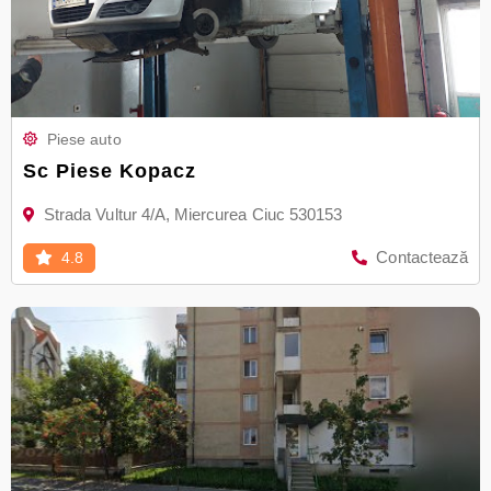
Piese auto
Sc Piese Kopacz
Strada Vultur 4/A, Miercurea Ciuc 530153
Contactează
4.8