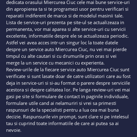
dedicata orasului Miercurea Ciuc cele mai bune service-uri
din apropierea ta si te programezi usor pentru verificari si
reparatii indiferent de marca si de modelul masinii tale.
Lista de service-uri prezenta pe site-ul se actualizeaza in
permanenta, vor mai aparea si alte service-uri cu servicii
excelente, informatiile despre ele se actualizeaza periodic.
Astfel vei avea acces intr-un singur loc la toate datele
despre un service auto Miercurea Ciuc, nu vei mai pierde
timpul cu alte cautari si cu drumurile prin oras si vei
merge la un service cu mecanici cu experienta.
Review-urile de la fiecare service auto Miercurea Ciuc sunt
verificate si sunt lasate doar de catre utilizatori care au fost
deja in service-uri si si-au format o parere despre serviciile
acestora si despre calitatea lor. Pe langa review-uri vei mai
gasi pe site si formulare de contact in paginile individuale,
formulare utile cand ai nelamuriri si vrei sa primesti
raspunsuri de la specialisti pentru a lua cea mai buna
decizie. Raspunsurile vin prompt, sunt clare si pe intelesul
tau si cuprind toate informatiile de care ai putea sa ai
nevoie.