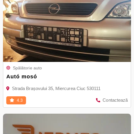
Spălătorie auto
Autó mosó
Strada Brașovului 35, Miercurea Ciuc 530111
Contactează
4.3