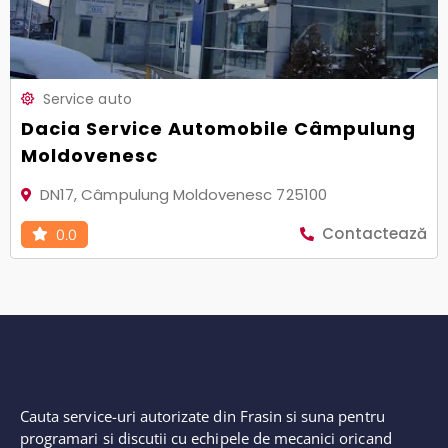
Service auto
Dacia Service Automobile Câmpulung
Moldovenesc
DN17, Câmpulung Moldovenesc 725100
Contactează
0.0
Cauta service-uri autorizate din Frasin si suna pentru
programari si discutii cu echipele de mecanici oricand