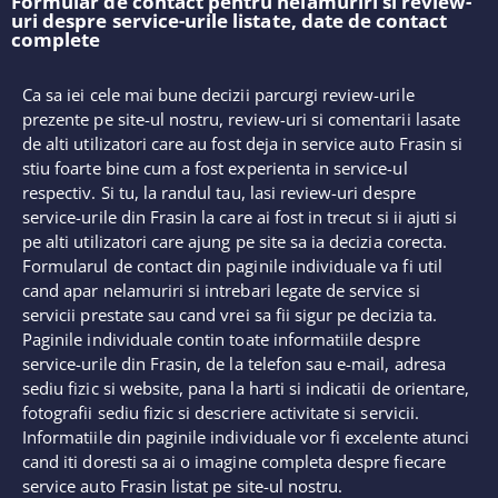
Formular de contact pentru nelamuriri si review-
uri despre service-urile listate, date de contact
complete
Ca sa iei cele mai bune decizii parcurgi review-urile
prezente pe site-ul nostru, review-uri si comentarii lasate
de alti utilizatori care au fost deja in service auto Frasin si
stiu foarte bine cum a fost experienta in service-ul
respectiv. Si tu, la randul tau, lasi review-uri despre
service-urile din Frasin la care ai fost in trecut si ii ajuti si
pe alti utilizatori care ajung pe site sa ia decizia corecta.
Formularul de contact din paginile individuale va fi util
cand apar nelamuriri si intrebari legate de service si
servicii prestate sau cand vrei sa fii sigur pe decizia ta.
Paginile individuale contin toate informatiile despre
service-urile din Frasin, de la telefon sau e-mail, adresa
sediu fizic si website, pana la harti si indicatii de orientare,
fotografii sediu fizic si descriere activitate si servicii.
Informatiile din paginile individuale vor fi excelente atunci
cand iti doresti sa ai o imagine completa despre fiecare
service auto Frasin listat pe site-ul nostru.