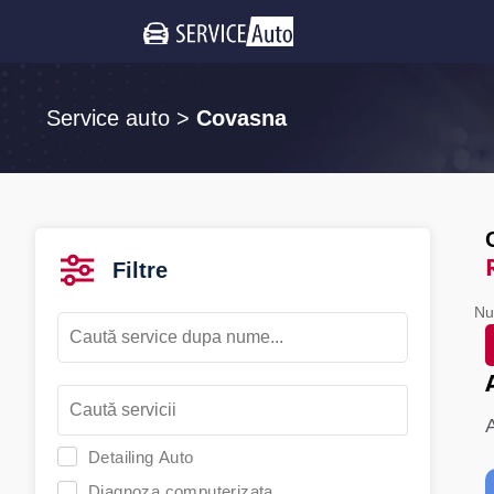
Service auto
>
Covasna
Filtre
Nu
Detailing Auto
Diagnoza computerizata