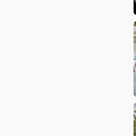
Reparații turbo
Revizii periodice
Schimb acumulatori
Schimb Filtre
Schimb lichid frână
Schimb lichid răcire
Schimb lichid servo-direcție
Schimb ulei motor
Schimb ulei transmisie
Servicii profesionale de cosmetica si
detailing auto
Sisteme de frânare
Sisteme de suspensie
Testare sistem electric
Tinichigerie & Vopsitorie