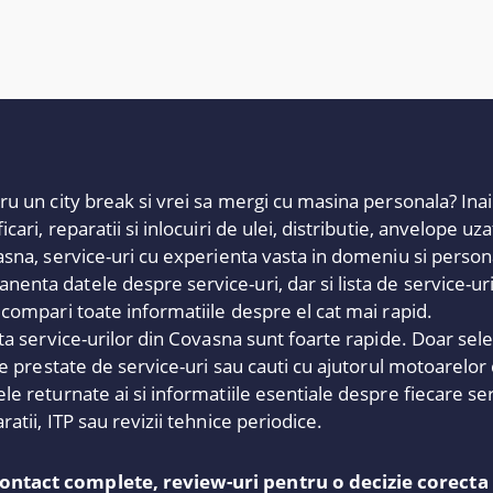
ru un city break si vrei sa mergi cu masina personala? Inai
ari, reparatii si inlocuiri de ulei, distributie, anvelope uz
asna, service-uri cu experienta vasta in domeniu si personal
enta datele despre service-uri, dar si lista de service-u
 compari toate informatiile despre el cat mai rapid.
ta service-urilor din Covasna sunt foarte rapide. Doar selec
ile prestate de service-uri sau cauti cu ajutorul motoarelor
le returnate ai si informatiile esentiale despre fiecare ser
atii, ITP sau revizii tehnice periodice.
contact complete, review-uri pentru o decizie corecta