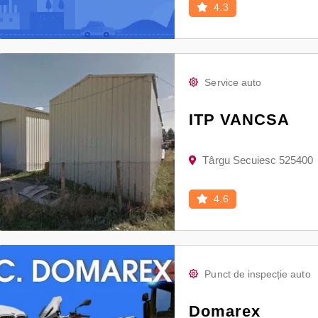
4.3
Service auto
ITP VANCSA
Târgu Secuiesc 525400
4.6
Punct de inspecție auto
Domarex