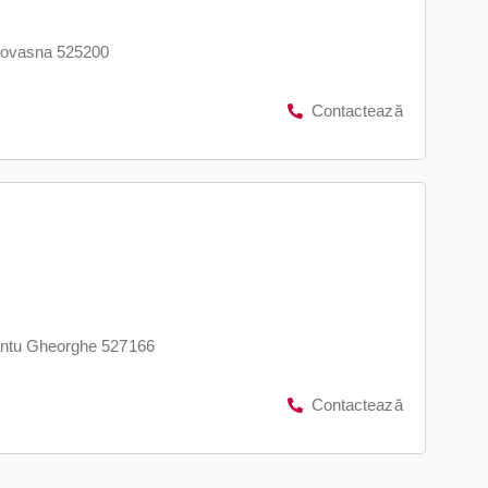
Covasna 525200
Contactează
fântu Gheorghe 527166
Contactează