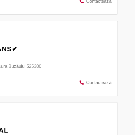
Contactează
RANS✔
rsura Buzăului 525300
Contactează
AL