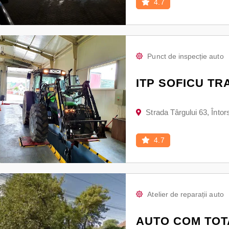
4.7
Punct de inspecție auto
ITP SOFICU T
Strada Târgului 63, Înto
4.7
Atelier de reparații auto
AUTO COM TOT