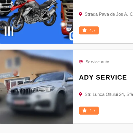
Strada Pava de Jos A, 
4.7
Service auto
ADY SERVICE
Str. Lunca Oltului 24, S
4.7