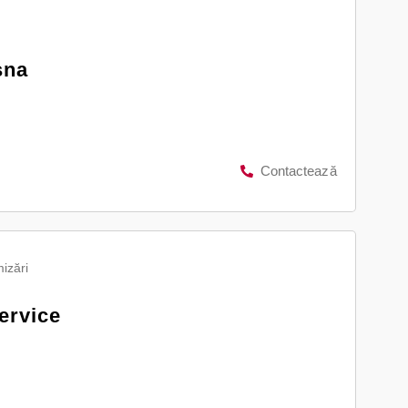
sna
Contactează
izări
ervice