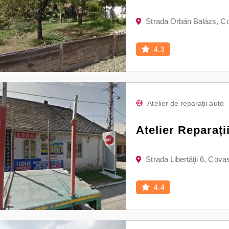
Strada Orbán Balázs, C
4.3
Atelier de reparații auto
Atelier Reparați
Strada Libertăţii 6, Cov
4.4