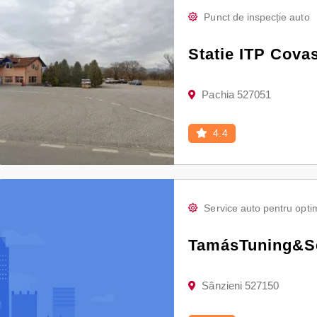
Punct de inspecție auto
Statie ITP Cova
Pachia 527051
4.4
Service auto pentru optim
TamásTuning&S
Sânzieni 527150