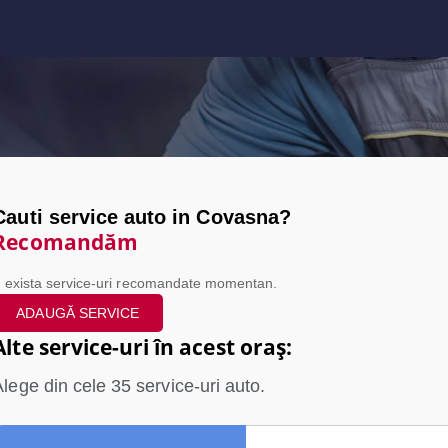
Cauti service auto in Covasna?
Recomandăm
 exista service-uri recomandate momentan.
ADAUGĂ SERVICE
Alte service-uri în acest oraș:
Alege din cele
35
service-uri auto.