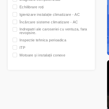
Echilibrare roți
Igienizare instalație climatizare - AC
Încărcare sisteme climatizare - AC
Indrepatri ale caroseriei cu ventuza, fara
revopsire.
Inspectie tehnica perioadica
ITP
Motoare și instalații conexe
Piese auto
Programare ITP
Reglare geometrie direcție
Reparații electronică auto
Reparații sisteme de iluminare
Reparații sisteme de injecție
Reparații tren de rulare