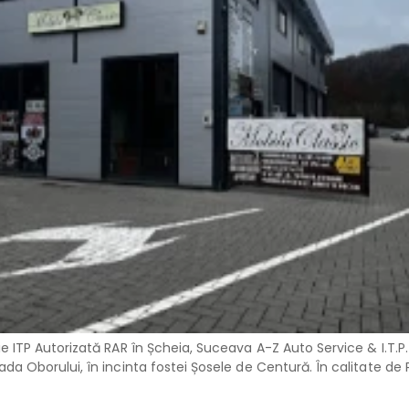
ție ITP Autorizată RAR în Șcheia, Suceava A-Z Auto Service & I.T.P
ada Oborului, în incinta fostei Șosele de Centură. În calitate de 