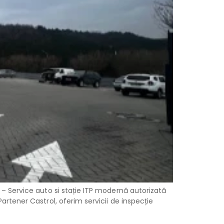
. – Service auto si stație ITP modernă autorizată
Partener Castrol, oferim servicii de inspecție