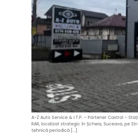
A-Z Auto Service & I.T.P. – Partener Castrol – Sta
RAR, localizat strategic în Șcheia, Suceava, pe Str
tehnică periodică […]